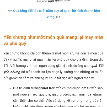
Có thể bạn quan tâm
:
>>>
Quà tặng đối tác cuối năm duy trì quan hệ kinh doanh bền
vững
<<<
Yến chưng như một món quà mang lại may mắn
và phú quý
Yến chưng không chỉ đơn thuần là một món ăn, mà còn là món quà
đầy ý nghĩa, mang lại may mắn và phú quý cho gia đình trong dịp
Tết. Với hương vị thơm ngon cùng giá trị dinh dưỡng cao,
quà Tết
yến chưng
đã trở thành sự lựa chọn lý tưởng cho những ai muốn
gửi gắm tình cảm và những lời chúc tốt đẹp đến người thân yêu.
Giá trị dinh dưỡng vượt trội
: Yến chưng được làm từ yến sào,
một nguyên liệu quý giá, giàu protein, axit amin và vitamin
cần thiết cho cơ thể. Việc sử dụng yến chưng trong bữa ăn
không chỉ giúp tăng cường sức khỏe mà còn hỗ trợ quá trình