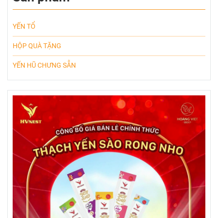
YẾN TỔ
HỘP QUÀ TẶNG
YẾN HŨ CHƯNG SẴN