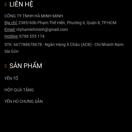
LIÊN HỆ
CÔNG TY TNHH HÀ MINH MINH
Địa chỉ:
2385/60b Phạm Thế Hiển, Phường 6, Quận 8, TP.HCM
Email:
ctyhaminhminh@gmail.com
Hotline:
0798 555 174
STK: 667788678678 - Ngân Hàng Á Châu (ACB) - Chi Nhánh Nam
Sài Gòn
SẢN PHẨM
YẾN TỔ
HỘP QUÀ TẶNG
YẾN HŨ CHƯNG SẴN