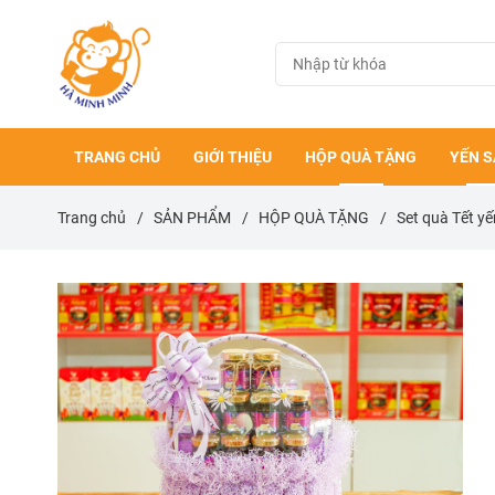
TRANG CHỦ
GIỚI THIỆU
HỘP QUÀ TẶNG
YẾN 
Trang chủ
/
SẢN PHẨM
/
HỘP QUÀ TẶNG
/
Set quà Tết y