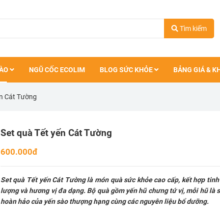
Tìm kiếm
SÀO
NGŨ CỐC ECOLIM
BLOG SỨC KHỎE
BẢNG GIÁ & K
ến Cát Tường
Set quà Tết yến Cát Tường
600.000đ
Set quà Tết yến Cát Tường là món quà sức khỏe cao cấp, kết hợp tinh 
lượng và hương vị đa dạng. Bộ quà gồm yến hũ chưng tứ vị, mỗi hũ là 
hoàn hảo của yến sào thượng hạng cùng các nguyên liệu bổ dưỡng.