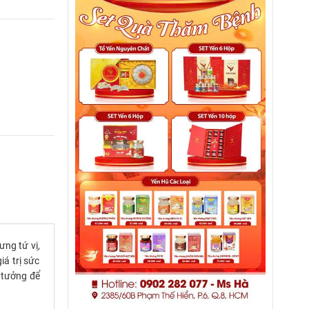
ưng tứ vị,
á trị sức
ý tưởng để