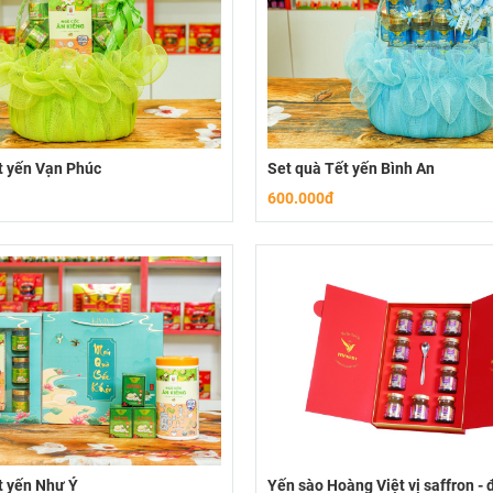
t yến Vạn Phúc
Set quà Tết yến Bình An
600.000đ
t yến Như Ý
Yến sào Hoàng Việt vị saffron -