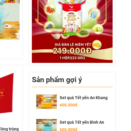
Sản phẩm gợi ý
Set quà Tết yến An Khang
600.000đ
Set quà Tết yến Bình An
 đông trùng
600.000đ