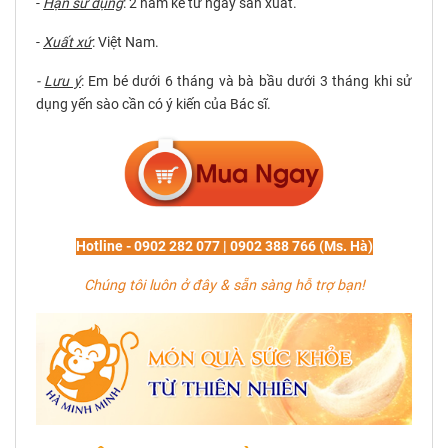
-
Hạn sử dụng
:
2 năm kể từ ngày sản xuất.
-
Xuất xứ
:
Việt Nam.
-
Lưu ý
:
Em bé dưới 6 tháng và bà bầu dưới 3 tháng khi sử
dụng yến sào cần có ý kiến của Bác sĩ.
Hotline - 0902 282 077 | 0902 388 766 (Ms. Hà)
Chúng tôi luôn ở đây & sẵn sàng hỗ trợ bạn!