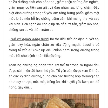
nhiều dưỡng chất cho bào thai, giảm triệu chứng ốm nghén,
giảm nguy cơ tiền sản giật và đau nhức tay, lưng, chân. Đặc
biệt dinh dưỡng trong tổ yến làm tăng hứng phấn, giảm mệt
mỏi, lo âu nên hỗ trợ chống trầm cảm khi mang thai và sau
khi sinh. Bên cạnh đó còn giúp da dẻ tươi tắn, giảm lão hóa,
chống rạn da và thâm nám da.
-
Đối với người đang bệnh
: hỗ trợ điều tiết, ổn định huyết áp,
giảm oxy hóa, ngăn chặn xơ vữa động mạch. Leucine có
trong tổ yến 4.56% giúp điều chỉnh hàm lượng đường trong
máu tốt cho bệnh nhân tiểu đường.
Toàn bộ những bộ phận trên cơ thể từ trong ra ngoài đều
được cải thiện tốt hơn nhờ yến. Tổ yến còn được xem là thức
ăn cực kỳ dinh dưỡng, dùng cho các trường hợp thường gặp
như suy nhược, mệt mỏi, biếng ăn, khí huyết yếu kém, cơ thể
nóng, gầy ốm,…