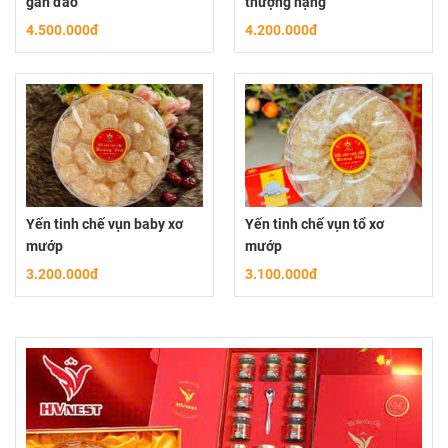
gân đảo
thượng hạng
4.500.000đ
4.200.000đ
Yến tinh chế vụn baby xơ
Yến tinh chế vụn tổ xơ
mướp
mướp
3.200.000đ
3.100.000đ