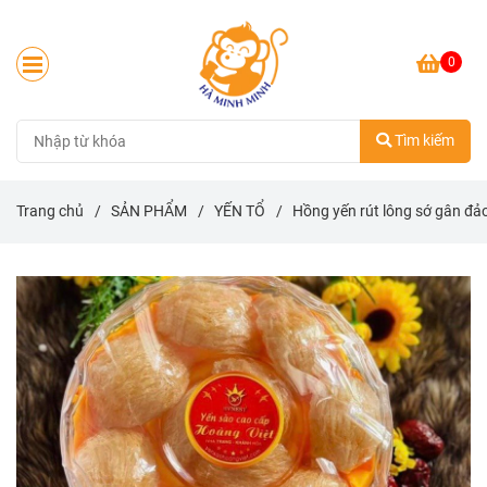
0
Tìm kiếm
Trang chủ
/
SẢN PHẨM
/
YẾN TỔ
/
Hồng yến rút lông sớ gân đả