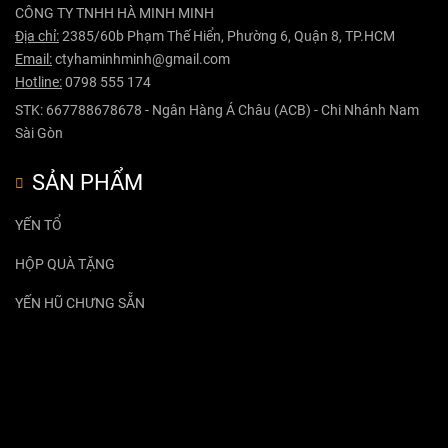
CÔNG TY TNHH HÀ MINH MINH
Địa chỉ:
2385/60b Phạm Thế Hiển, Phường 6, Quận 8, TP.HCM
Email:
ctyhaminhminh@gmail.com
Hotline:
0798 555 174
STK: 667788678678 - Ngân Hàng Á Châu (ACB) - Chi Nhánh Nam
Sài Gòn
SẢN PHẨM
YẾN TỔ
HỘP QUÀ TẶNG
YẾN HŨ CHƯNG SẴN