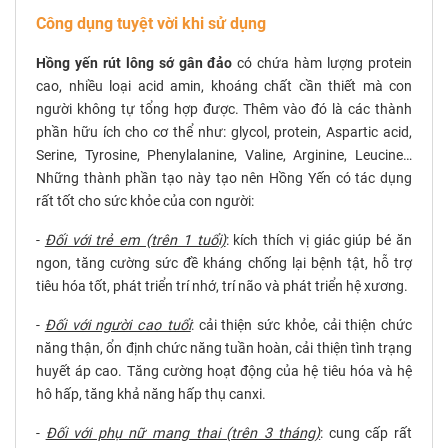
Công dụng tuyệt vời khi sử dụng
Hồng yến rút lông sớ gân đảo
có chứa hàm lượng protein
cao, nhiều loại acid amin, khoáng chất cần thiết mà con
người không tự tổng hợp được. Thêm vào đó là các thành
phần hữu ích cho cơ thể như: glycol, protein, Aspartic acid,
Serine, Tyrosine, Phenylalanine, Valine, Arginine, Leucine…
Những thành phần tạo này tạo nên Hồng Yến có tác dụng
rất tốt cho sức khỏe của con người
:
-
Đối với trẻ em (trên 1 tuổi)
: kích thích vị giác giúp bé ăn
ngon, tăng cường sức đề kháng chống lại bệnh tật, hỗ trợ
tiêu hóa tốt, phát triển trí nhớ, trí não và phát triển hệ xương.
-
Đối với người cao tuổi
: cải thiện sức khỏe, cải thiện chức
năng thận, ổn định chức năng tuần hoàn, cải thiện tình trạng
huyết áp cao. Tăng cường hoạt động của hệ tiêu hóa và hệ
hô hấp, tăng khả năng hấp thụ canxi.
-
Đối với phụ nữ mang thai (trên 3 tháng)
: cung cấp rất