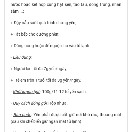
nước hoặc kết hợp cùng hạt sen, táo tàu, đông trùng, nhân
sâm,...;
+ Đậy nắp suốt quá trình chưng yến;
+ Tắt bếp cho đường phèn;
+ Dùng nóng hoặc để nguội cho vào tủ lạnh.
-
Liều dùng
:
+ Người lớn tối đa 7g yến/ngày;
+ Trẻ em trên 1 tuổi tối đa 3g yến/ngày.
-
Khối lượng tịnh
:
100g/11-12 tổ yến sạch.
-
Quy cách đóng gói
:
Hộp nhựa.
-
Bảo quản
:
Yến phải được cất giữ nơi khô ráo, thoáng mát
(sau khi chế biến giữ ngăn mát tủ lạnh)