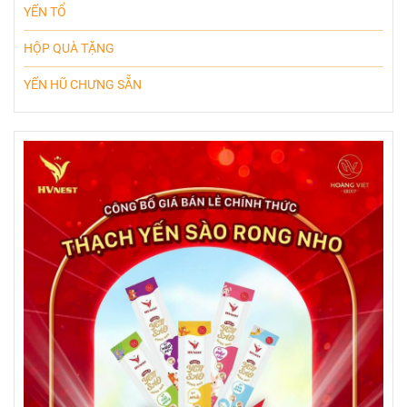
YẾN TỔ
HỘP QUÀ TẶNG
YẾN HŨ CHƯNG SẴN