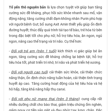
Tổ yến thô nguyên bản
là lựa chọn tuyệt vời giúp bạn t
ăng
cường sức đề kháng, phục hồi sức khỏe nhanh sau mổ, vận
động nặng; t
ăng cường chất đạm không nhân Purin phù hợp
với người bệnh Gut; b
ổ sung Axit Amin thiết yếu giúp ổn định
đường huyết; t
húc đẩy quá trình tái tạo tế bào, trẻ hóa từ bên
trong đặc biệt tốt cho phụ nữ; h
ỗ trợ tiêu hóa, ăn ngon, ngủ
ngon, nâng cao thể trạng và trí não. Cụ thể hơn:
-
Đối với trẻ em (trên 1 tuổi)
: kích thích vị giác giúp bé ăn
ngon, tăng cường sức đề kháng chống lại bệnh tật, hỗ trợ
tiêu hóa tốt, phát triển trí nhớ, trí não và phát triển hệ xương.
-
Đối với người cao tuổi
: cải thiện sức khỏe, cải thiện chức
năng thận, ổn định chức năng tuần hoàn, cải thiện tình trạng
huyết áp cao. Tăng cường hoạt động của hệ tiêu hóa và hệ
hô hấp, tăng khả năng hấp thụ canxi.
-
Đối với phụ nữ mang thai (trên 3 tháng)
: cung cấp rất
nhiều dưỡng chất cho bào thai, giảm triệu chứng ốm nghén,
giảm nguy cơ tiền sản giật và đau nhức tay, lưng, chân. Đặc