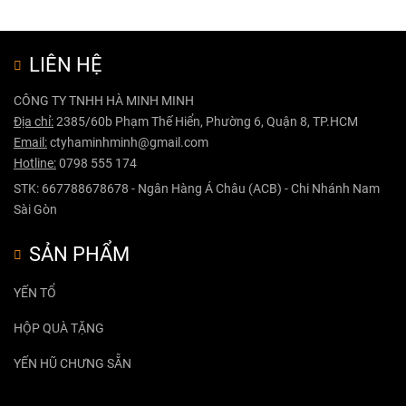
LIÊN HỆ
CÔNG TY TNHH HÀ MINH MINH
Địa chỉ:
2385/60b Phạm Thế Hiển, Phường 6, Quận 8, TP.HCM
Email:
ctyhaminhminh@gmail.com
Hotline:
0798 555 174
STK: 667788678678 - Ngân Hàng Á Châu (ACB) - Chi Nhánh Nam
Sài Gòn
SẢN PHẨM
YẾN TỔ
HỘP QUÀ TẶNG
YẾN HŨ CHƯNG SẴN