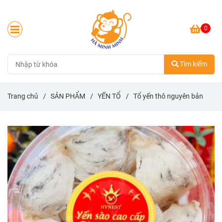
0
Tìm kiếm
Trang chủ
/
SẢN PHẨM
/
YẾN TỔ
/
Tổ yến thô nguyên bản