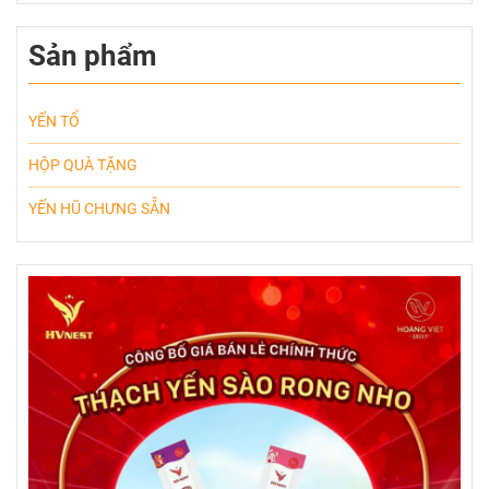
Sản phẩm
YẾN TỔ
HỘP QUÀ TẶNG
YẾN HŨ CHƯNG SẴN