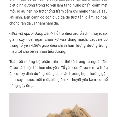
biệt dinh dưỡng trong tổ yến làm tăng hứng phấn, giảm mệt
mỏi, lo âu nên hỗ trợ chống trầm cảm khi mang thai và sau
khi sinh. Bên cạnh đó còn giúp da dẻ tươi tắn, giảm lão hóa,
chống rạn da và thâm nám da.
-
Đối với người đang bệnh
: hỗ trợ điều tiết, ổn định huyết áp,
giảm oxy hóa, ngăn chặn xơ vữa động mạch. Leucine có
trong tổ yến 4.56% giúp điều chỉnh hàm lượng đường trong
máu tốt cho bệnh nhân tiểu đường.
Toàn bộ những bộ phận trên cơ thể từ trong ra ngoài đều
được cải thiện tốt hơn nhờ yến. Tổ yến còn được xem là thức
ăn cực kỳ dinh dưỡng, dùng cho các trường hợp thường gặp
như suy nhược, mệt mỏi, biếng ăn, khí huyết yếu kém, cơ thể
nóng, gầy ốm,…