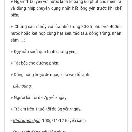
+ Ngâm 1 tai yến với nước lạnh khoảng 60 phút
cho mềm ra
và dùng nhíp chuyên dụng nhặt hết lông yến trước khi
chế
biến;
+ Chưng cách thủy với lửa nhỏ trong 30-35 phút với 400ml
nước hoặc kết hợp cùng hạt sen, táo tàu, đông trùng, nhân
sâm,... ;
+ Đậy nắp suốt quá trình chưng yến;
+ Tắt bếp cho đường phèn;
+ Dùng nóng hoặc để nguội cho vào tủ lạnh.
-
Liều dùng
:
+ Người lớn tối đa 7g yến/ngày;
+ Trẻ em trên 1 tuổi tối đa 3g yến/ngày.
-
Khối lượng tịnh
:
100g/11-12 tổ yến sạch.
-
Quy cách đóng gói
:
Hộp nhựa.