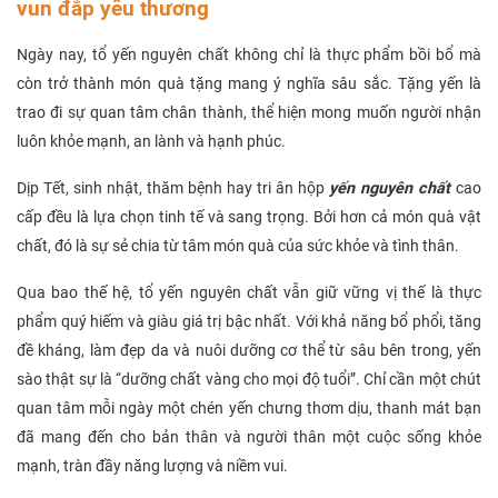
vun đắp yêu thương
Ngày nay, tổ yến nguyên chất không chỉ là thực phẩm bồi bổ mà
còn trở thành món quà tặng mang ý nghĩa sâu sắc. Tặng yến là
trao đi sự quan tâm chân thành, thể hiện mong muốn người nhận
luôn khỏe mạnh, an lành và hạnh phúc.
Dịp Tết, sinh nhật, thăm bệnh hay tri ân hộp
yến nguyên chất
cao
cấp đều là lựa chọn tinh tế và sang trọng. Bởi hơn cả món quà vật
chất, đó là sự sẻ chia từ tâm món quà của sức khỏe và tình thân.
Qua bao thế hệ, tổ yến nguyên chất vẫn giữ vững vị thế là thực
phẩm quý hiếm và giàu giá trị bậc nhất. Với khả năng bổ phổi, tăng
đề kháng, làm đẹp da và nuôi dưỡng cơ thể từ sâu bên trong, yến
sào thật sự là “dưỡng chất vàng cho mọi độ tuổi”. Chỉ cần một chút
quan tâm mỗi ngày một chén yến chưng thơm dịu, thanh mát bạn
đã mang đến cho bản thân và người thân một cuộc sống khỏe
mạnh, tràn đầy năng lượng và niềm vui.