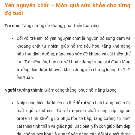
Yến nguyên chất – Món quà sức khỏe cho từng
độ tuổi
Trẻ nhỏ:
Tăng cường đề kháng, phát triển toàn diện
Đối với trẻ em, tổ yến nguyên chất là nguồn bổ sung đạm và
khoáng chất tự nhiên, giúp hỗ trợ tiêu hóa, tăng khả năng
hấp thu dinh dưỡng, nâng cao sức đề kháng và cải thiện thể
lực. Trẻ biếng ăn, hay ốm vặt hoặc đang trong giai đoạn tăng
trưởng đều được khuyến khích dùng yến chưng loãng từ 1–2
lần/tuần.
Người trưởng thành:
Giảm căng thẳng, phục hồi năng lượng
Nhịp sống hiện đại khiến cơ thể dễ rơi vào tình trạng mệt mỏi,
mất ngủ và stress. Tổ yến nguyên chất cung cấp nguồn
protein tinh khiết, giúp phục hồi cơ bắp, tăng cường trí nhớ,
cải thiện tinh thần và giấc ngủ. Đặc biệt, yến còn giúp làm đẹp
da, chống oxy hóa và duy trì vóc dáng cân đối bí quyết được