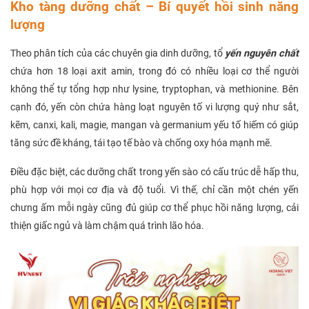
Kho tàng dưỡng chất – Bí quyết hồi sinh năng
lượng
Theo phân tích của các chuyên gia dinh dưỡng, tổ
yến nguyên chất
chứa hơn 18 loại axit amin, trong đó có nhiều loại cơ thể người
không thể tự tổng hợp như lysine, tryptophan, và methionine. Bên
cạnh đó, yến còn chứa hàng loạt nguyên tố vi lượng quý như sắt,
kẽm, canxi, kali, magie, mangan và germanium yếu tố hiếm có giúp
tăng sức đề kháng, tái tạo tế bào và chống oxy hóa mạnh mẽ.
Điều đặc biệt, các dưỡng chất trong yến sào có cấu trúc dễ hấp thu,
phù hợp với mọi cơ địa và độ tuổi. Vì thế, chỉ cần một chén yến
chưng ấm mỗi ngày cũng đủ giúp cơ thể phục hồi năng lượng, cải
thiện giấc ngủ và làm chậm quá trình lão hóa.