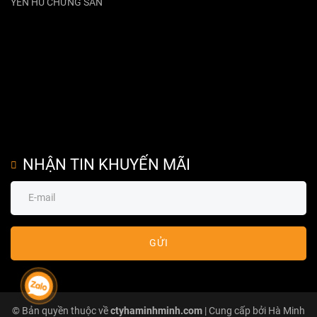
YẾN HŨ CHƯNG SẴN
NHẬN TIN KHUYẾN MÃI
GỬI
© Bản quyền thuộc về
ctyhaminhminh.com
| Cung cấp bởi Hà Minh