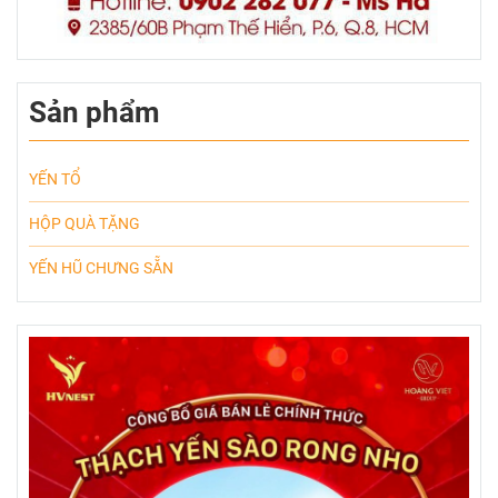
Sản phẩm
YẾN TỔ
HỘP QUÀ TẶNG
YẾN HŨ CHƯNG SẴN