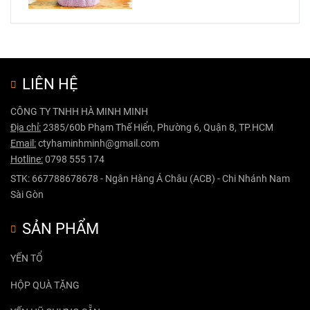
LIÊN HỆ
CÔNG TY TNHH HÀ MINH MINH
Địa chỉ:
2385/60b Phạm Thế Hiển, Phường 6, Quận 8, TP.HCM
Email:
ctyhaminhminh@gmail.com
Hotline:
0798 555 174
STK: 667788678678 - Ngân Hàng Á Châu (ACB) - Chi Nhánh Nam
Sài Gòn
SẢN PHẨM
YẾN TỔ
HỘP QUÀ TẶNG