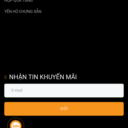
HỘP QUÀ TẶNG
YẾN HŨ CHƯNG SẴN
NHẬN TIN KHUYẾN MÃI
GỬI