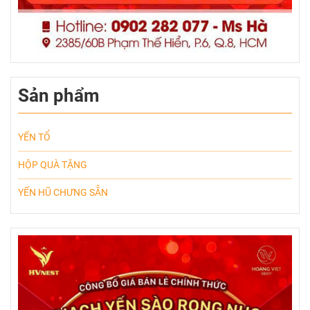
Sản phẩm
YẾN TỔ
HỘP QUÀ TẶNG
YẾN HŨ CHƯNG SẴN