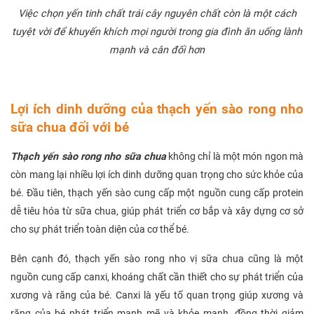
Việc chọn yến tinh chất trái cây nguyên chất còn là một cách
tuyệt vời để khuyến khích mọi người trong gia đình ăn uống lành
mạnh và cân đối hơn
Lợi ích dinh dưỡng của thạch yến sào rong nho
sữa chua đối với bé
Thạch yến sào rong nho sữa chua
không chỉ là một món ngon mà
còn mang lại nhiều lợi ích dinh dưỡng quan trọng cho sức khỏe của
bé. Đầu tiên, thạch yến sào cung cấp một nguồn cung cấp protein
dễ tiêu hóa từ sữa chua, giúp phát triển cơ bắp và xây dựng cơ sở
cho sự phát triển toàn diện của cơ thể bé.
Bên cạnh đó, thạch yến sào rong nho vị sữa chua cũng là một
nguồn cung cấp canxi, khoáng chất cần thiết cho sự phát triển của
xương và răng của bé. Canxi là yếu tố quan trọng giúp xương và
răng của bé phát triển mạnh mẽ và khỏe mạnh, đồng thời giảm