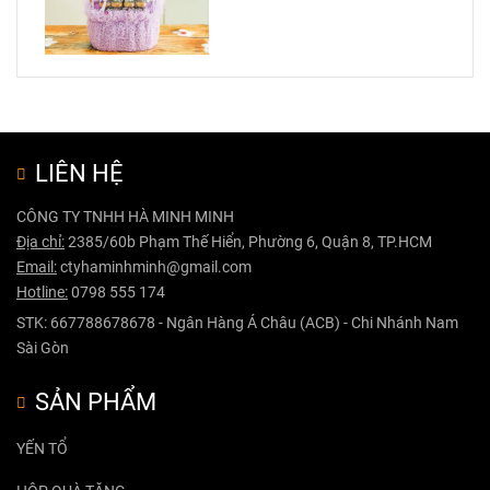
LIÊN HỆ
CÔNG TY TNHH HÀ MINH MINH
Địa chỉ:
2385/60b Phạm Thế Hiển, Phường 6, Quận 8, TP.HCM
Email:
ctyhaminhminh@gmail.com
Hotline:
0798 555 174
STK: 667788678678 - Ngân Hàng Á Châu (ACB) - Chi Nhánh Nam
Sài Gòn
SẢN PHẨM
YẾN TỔ