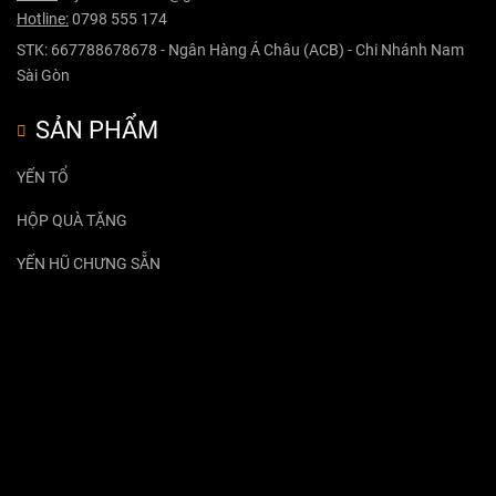
Hotline:
0798 555 174
STK: 667788678678 - Ngân Hàng Á Châu (ACB) - Chi Nhánh Nam
Sài Gòn
SẢN PHẨM
YẾN TỔ
HỘP QUÀ TẶNG
YẾN HŨ CHƯNG SẴN