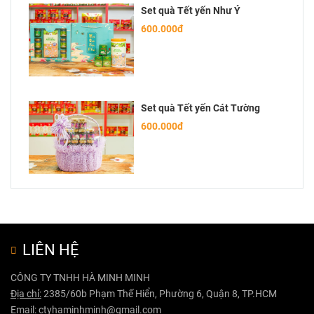
Set quà Tết yến Như Ý
600.000đ
Set quà Tết yến Cát Tường
600.000đ
LIÊN HỆ
CÔNG TY TNHH HÀ MINH MINH
Địa chỉ:
2385/60b Phạm Thế Hiển, Phường 6, Quận 8, TP.HCM
Email:
ctyhaminhminh@gmail.com