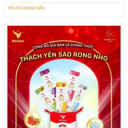
YẾN HŨ CHƯNG SẴN