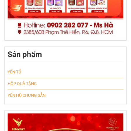
Sản phẩm
YẾN TỔ
HỘP QUÀ TẶNG
YẾN HŨ CHƯNG SẴN