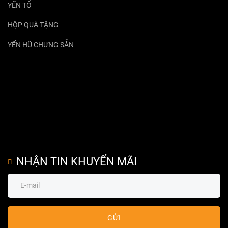
YẾN TỔ
HỘP QUÀ TẶNG
YẾN HŨ CHƯNG SẴN
NHẬN TIN KHUYẾN MÃI
GỬI