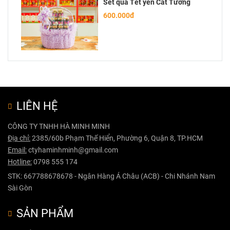
Set quà Tết yến Cát Tường
600.000đ
LIÊN HỆ
CÔNG TY TNHH HÀ MINH MINH
Địa chỉ:
2385/60b Phạm Thế Hiển, Phường 6, Quận 8, TP.HCM
Email:
ctyhaminhminh@gmail.com
Hotline:
0798 555 174
STK: 667788678678 - Ngân Hàng Á Châu (ACB) - Chi Nhánh Nam
Sài Gòn
SẢN PHẨM